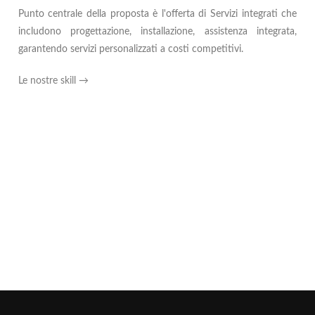
Punto centrale della proposta è l'offerta di Servizi integrati che
includono progettazione, installazione, assistenza integrata,
garantendo servizi personalizzati a costi competitivi.
Le nostre skill →