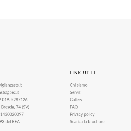
I
LINK UTILI
gilanzasts.it
Chi siamo
asts@pec.it
Servizi
9 019. 5287126
Gallery
i Brescia, 74 (SV)
FAQ
 01430020097
Privacy policy
93 del REA
Scarica la brochure