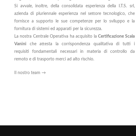
Si avvale, inoltre, della consolidata esperienza della I.T.S. srl,
azienda di pluriennale esperienza nel settore tecnologico, che
fornisce a supporto le sue competenze per lo sviluppo e la
fornitura di sistemi ed apparati per la sicurezza.
La nostra Centrale Operativa ha acquisito la
Certificazione Scala
Vanini
che attesta la corrispondenza qualitativa di tutti i
requisiti fondamentali necessari in materia di controllo da
remoto e di trasporto merci ad alto rischio.
Il nostro team →