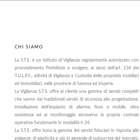
CHI SIAMO
La S.T.S. è un Istituto di Vigilanza regolarmente autorizzato con
provvedimento Prefettizio a svolgere, ai sensi dell’art. 134 del
T.U.L.P.S., attività di Vigilanza e Custodia delle proprietà mobiliari
ed immobiliari, nelle provincie di Savona ed Imperia.
La Vigilanza S.T.S. offre al cliente una gamma di servizi completi
che vanno dai tradizionali servizi di sicurezza alla progettazione,
installazione dell'impianto di allarme, fisso o mobile, oltre
assistenza ed al monitoraggio attraverso la propria centrale
operativa funzionante in modalità h 24.
La S.T.S. offre tutta la gamma dei servizi fiduciari in risposta alle
esigenze, di elasticità e più in generale di outsurcing del mercato.