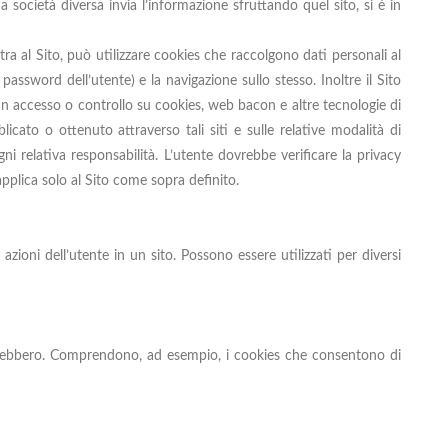
a società diversa invia l’informazione sfruttando quel sito, si è in
ra al Sito, può utilizzare cookies che raccolgono dati personali al
password dell’utente) e la navigazione sullo stesso. Inoltre il Sito
lcun accesso o controllo su cookies, web bacon e altre tecnologie di
licato o ottenuto attraverso tali siti e sulle relative modalità di
i relativa responsabilità. L’utente dovrebbe verificare la privacy
 applica solo al Sito come sopra definito.
azioni dell’utente in un sito. Possono essere utilizzati per diversi
onerebbero. Comprendono, ad esempio, i cookies che consentono di