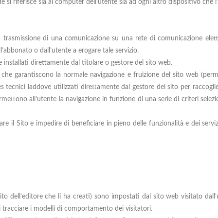
e si riferisce sia al computer dell’utente sia ad ogni altro dispositivo che l
re la trasmissione di una comunicazione su una rete di comunicazione elet
ll’abbonato o dall’utente a erogare tale servizio.
installati direttamente dal titolare o gestore del sito web.
, che garantiscono la normale navigazione e fruizione del sito web (perm
es tecnici laddove utilizzati direttamente dal gestore del sito per raccog
mettono all’utente la navigazione in funzione di una serie di criteri selezio
are il Sito e impedire di beneficiare in pieno delle funzionalità e dei serviz
dell’editore che li ha creati) sono impostati dal sito web visitato dall’ut
i tracciare i modelli di comportamento dei visitatori.