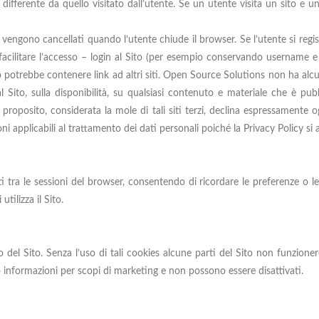
ifferente da quello visitato dall’utente. Se un utente visita un sito e un
ngono cancellati quando l’utente chiude il browser. Se l’utente si regist
i facilitare l’accesso – login al Sito (per esempio conservando username e 
Sito potrebbe contenere link ad altri siti. Open Source Solutions non ha a
 Sito, sulla disponibilità, su qualsiasi contenuto e materiale che è pubb
oposito, considerata la mole di tali siti terzi, declina espressamente ogn
oni applicabili al trattamento dei dati personali poiché la Privacy Policy si
 tra le sessioni del browser, consentendo di ricordare le preferenze o le 
tilizza il Sito.
 del Sito. Senza l’uso di tali cookies alcune parti del Sito non funzi
 informazioni per scopi di marketing e non possono essere disattivati.