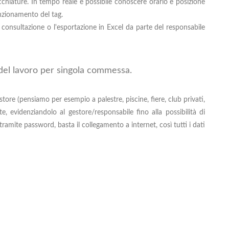
cchiature. In tempo reale è possibile conoscere orario e posizione
unzionamento del tag.
 consultazione o l'esportazione in Excel da parte del responsabile
o del lavoro per singola commessa.
tore (pensiamo per esempio a palestre, piscine, fiere, club privati,
te, evidenziandolo al gestore/responsabile fino alla possibilità di
ramite password, basta il collegamento a internet, così tutti i dati