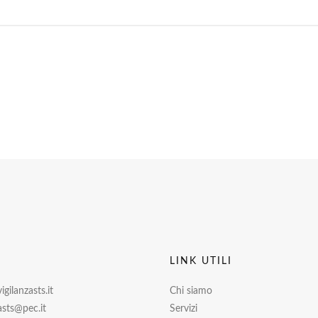
I
LINK UTILI
gilanzasts.it
Chi siamo
asts@pec.it
Servizi