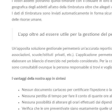
I vostri addetti potranno quindi timbrare con il cellulare in lor
geografica degli addetti all'atto della timbratura oltre che alleg
I dati di timbratura sono inviati automaticamente in forma sicura
delle risorse umane.
L'app oltre ad essere utile per la gestione del 
Un'apposita soluzione gestionale permetterà un'accurata reportistic
associazioni, scuole/istituti privati, etc.). L’applicazione perme
elaborare un bilancio d’esercizio nel periodo considerato. Per la c
sono consultabili ovunque la persona responsabile si trovi e voglia
I vantaggi della nostra app in sintesi
Nessun documento cartaceo per certificare l’ispezione o l
Nessuna perdita di tempo per fare il conto di quante ore a
Nessuna possibilità di alterare gli orari effettuati dai dipen
Verifica che le ore preventivate siano esattamente quelle ut