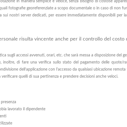
o dotazione in maniera semplice e veloce, senza bisogno di costose appare
ati quali fotografie georeferenziate a scopo documentale o in caso di non f
 sui nostri server dedicati, per essere immediatamente disponibili per la
personale risulta vincente anche per il controllo del cost
a sugli accessi avvenuti, orari, etc. che sarà messa a disposizione del ges
tte, inoltre, di fare una verifica sullo stato del pagamento delle quote/ra
ondivisione dell’applicazione con l'accesso da qualsiasi ubicazione remota t
 verificare quelli di sua pertinenza e prendere decisioni anche veloci.
a presenza
bbia lavorato il dipendente
denti
ilizzate